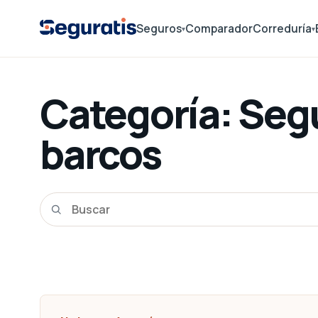
Seguros
Comparador
Correduría
▾
▾
Categoría:
Segu
barcos
Buscar