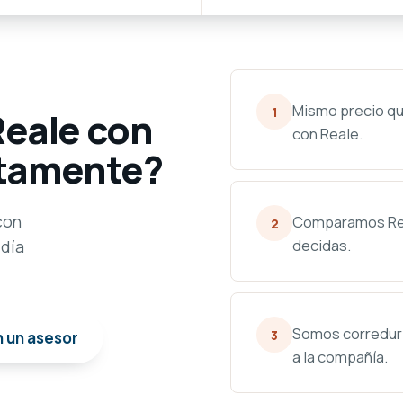
Mismo precio qu
1
Reale con
con Reale.
ctamente?
con
Comparamos Rea
2
decidas.
 día
Somos correduría
3
n un asesor
a la compañía.