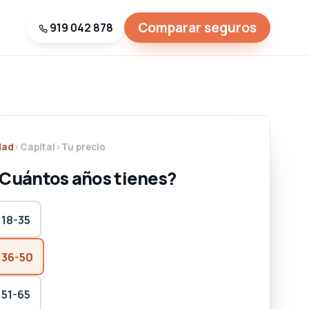
Comparar seguros
919 042 878
dad
›
Capital
›
Tu precio
Cuántos años tienes?
18-35
36-50
51-65