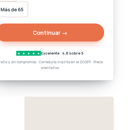
Más de 65
Continuar →
Excelente · 4,8 sobre 5
★
★
★
★
★
ratis y sin compromiso · Correduría inscrita en la DGSFP · Precio
orientativo