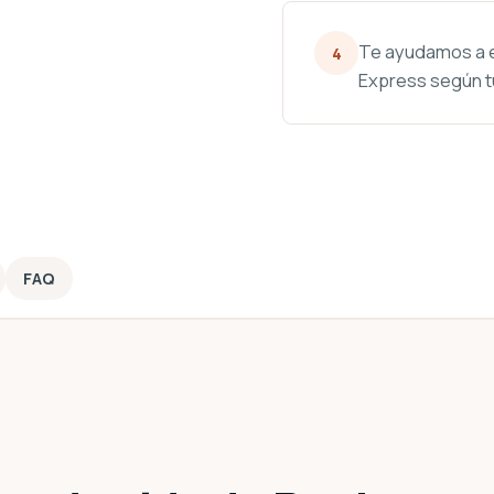
Te ayudamos a el
4
Express según tu
FAQ